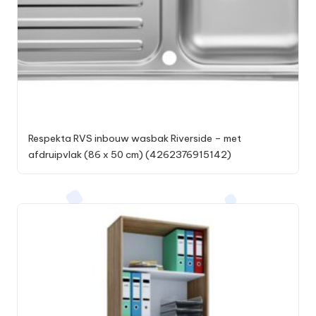
Respekta RVS inbouw wasbak Riverside – met
afdruipvlak (86 x 50 cm) (4262376915142)