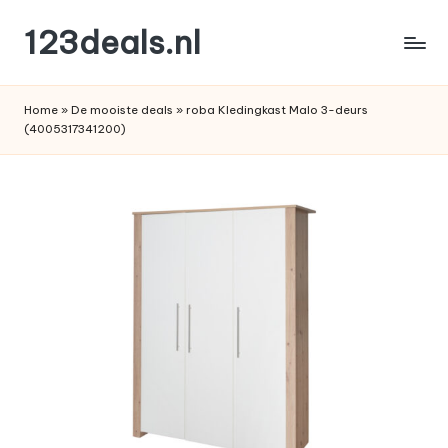
123deals.nl
Ga
naar
de
de
leukste
inhoud
Home
»
De mooiste deals
»
roba Kledingkast Malo 3-deurs
deals
(4005317341200)