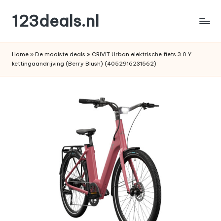
123deals.nl
Ga
naar
de
de
leukste
inhoud
Home
»
De mooiste deals
»
CRIVIT Urban elektrische fiets 3.0 Y
deals
kettingaandrijving (Berry Blush) (4052916231562)