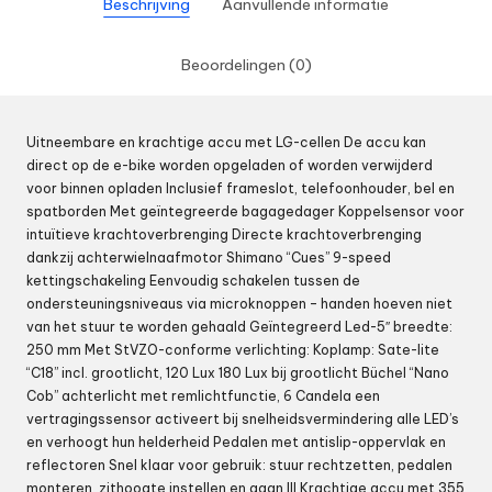
Beschrijving
Aanvullende informatie
Beoordelingen (0)
Uitneembare en krachtige accu met LG-cellen De accu kan
direct op de e-bike worden opgeladen of worden verwijderd
voor binnen opladen Inclusief frameslot, telefoonhouder, bel en
spatborden Met geïntegreerde bagagedager Koppelsensor voor
intuïtieve krachtoverbrenging Directe krachtoverbrenging
dankzij achterwielnaafmotor Shimano “Cues” 9-speed
kettingschakeling Eenvoudig schakelen tussen de
ondersteuningsniveaus via microknoppen – handen hoeven niet
van het stuur te worden gehaald Geïntegreerd Led-5″ breedte:
250 mm Met StVZO-conforme verlichting: Koplamp: Sate-lite
“C18” incl. grootlicht, 120 Lux 180 Lux bij grootlicht Büchel “Nano
Cob” achterlicht met remlichtfunctie, 6 Candela een
vertragingssensor activeert bij snelheidsvermindering alle LED’s
en verhoogt hun helderheid Pedalen met antislip-oppervlak en
reflectoren Snel klaar voor gebruik: stuur rechtzetten, pedalen
monteren, zithoogte instellen en gaan III Krachtige accu met 355