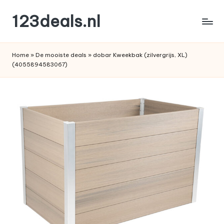
123deals.nl
Ga
naar
de
de
leukste
inhoud
Home
»
De mooiste deals
»
dobar Kweekbak (zilvergrijs, XL)
deals
(4055894583067)