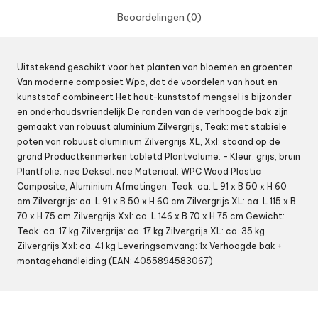
Beoordelingen (0)
Uitstekend geschikt voor het planten van bloemen en groenten
Van moderne composiet Wpc, dat de voordelen van hout en
kunststof combineert Het hout-kunststof mengsel is bijzonder
en onderhoudsvriendelijk De randen van de verhoogde bak zijn
gemaakt van robuust aluminium Zilvergrijs, Teak: met stabiele
poten van robuust aluminium Zilvergrijs XL, Xxl: staand op de
grond Productkenmerken tabletd Plantvolume: – Kleur: grijs, bruin
Plantfolie: nee Deksel: nee Materiaal: WPC Wood Plastic
Composite, Aluminium Afmetingen: Teak: ca. L 91 x B 50 x H 60
cm Zilvergrijs: ca. L 91 x B 50 x H 60 cm Zilvergrijs XL: ca. L 115 x B
70 x H 75 cm Zilvergrijs Xxl: ca. L 146 x B 70 x H 75 cm Gewicht:
Teak: ca. 17 kg Zilvergrijs: ca. 17 kg Zilvergrijs XL: ca. 35 kg
Zilvergrijs Xxl: ca. 41 kg Leveringsomvang: 1x Verhoogde bak +
montagehandleiding (EAN: 4055894583067)