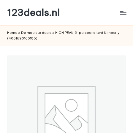
123deals.nl
Ga
naar
de
de
leukste
inhoud
Home
»
De mooiste deals
»
HIGH PEAK 6-persoons tent Kimberly
deals
(4001690160186)