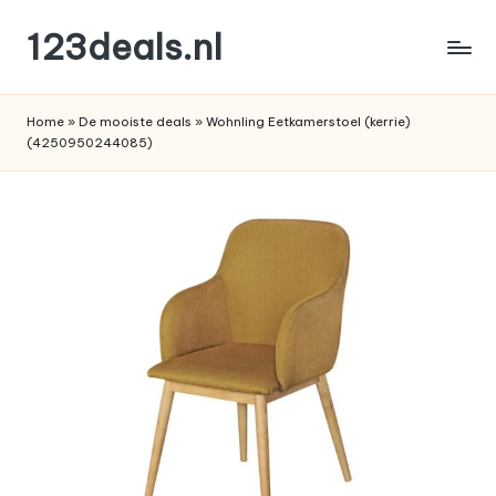
123deals.nl
Ga
naar
de
de
leukste
inhoud
Home
»
De mooiste deals
»
Wohnling Eetkamerstoel (kerrie)
deals
(4250950244085)