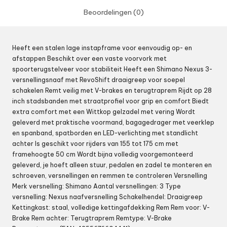
Beoordelingen (0)
Heeft een stalen lage instapframe voor eenvoudig op- en
afstappen Beschikt over een vaste voorvork met
spoorterugstelveer voor stabiliteit Heeft een Shimano Nexus 3-
versnellingsnaaf met RevoShift draaigreep voor soepel
schakelen Remt veilig met V-brakes en terugtraprem Rijdt op 28
inch stadsbanden met straatprofiel voor grip en comfort Biedt
extra comfort met een Wittkop gelzadel met vering Wordt
geleverd met praktische voormand, bagagedrager met veerklep
en spanband, spatborden en LED-verlichting met standlicht
achter Is geschikt voor rijders van 155 tot 175 cm met
framehoogte 50 cm Wordt bijna volledig voorgemonteerd
geleverd, je hoeft alleen stuur, pedalen en zadel te monteren en
schroeven, versnellingen en remmen te controleren Versnelling
Merk versnelling: Shimano Aantal versnellingen: 3 Type
versnelling: Nexus naafversnelling Schakelhendel: Draaigreep
Kettingkast: staal, volledige kettingafdekking Rem Rem voor: V-
Brake Rem achter: Terugtraprem Remtype: V-Brake