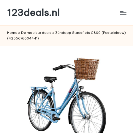
123deals.nl
Ga
naar
de
de
leukste
inhoud
Home
»
De mooiste deals
»
Zündapp Stadsfiets C800 (Pastelblauw)
deals
(4255676604441)