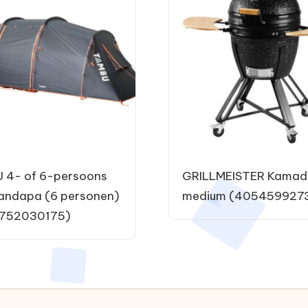
 4- of 6-persoons
GRILLMEISTER Kamad
andapa (6 personen)
medium (405459927
752030175)