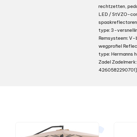
rechtzetten, peda
LED / StVZO-con
spaakreflectoren:
type: 3-versnell
Remsysteem: V-br
wegprofiel Refle
type: Hermanns h
Zadel Zadelmerk: 
4260582290701