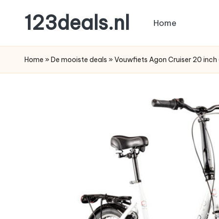
123deals.nl
Home
Ga
naar
de
de
leukste
Home
»
De mooiste deals
»
Vouwfiets Agon Cruiser 20 inc
inhoud
deals