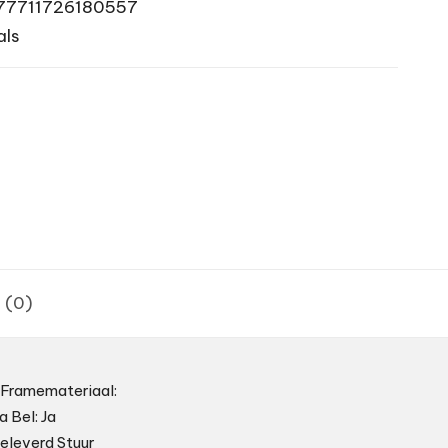
77711726180557
als
 (0)
 Framemateriaal:
 Bel: Ja
geleverd Stuur