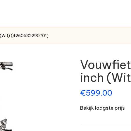
h (Wit) (4260582290701)
Vouwfiet
inch (Wi
€
599.00
Bekijk laagste prijs