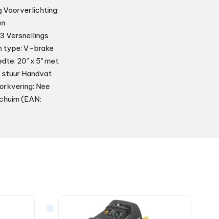
 Voorverlichting:
en
3 Versnellings
m type: V-brake
te: 20″ x 5″ met
t stuur Handvat
orkvering: Nee
Schuim (EAN: