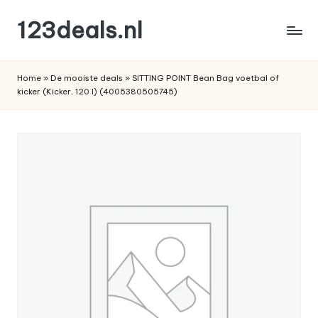
123deals.nl
Ga
naar
de
de
leukste
inhoud
Home
»
De mooiste deals
»
SITTING POINT Bean Bag voetbal of
deals
kicker (Kicker, 120 l) (4005380505745)