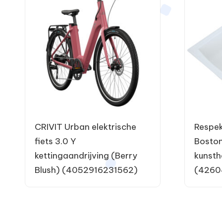
CRIVIT Urban elektrische
Respe
fiets 3.0 Y
Boston
kettingaandrijving (Berry
kunsth
Blush) (4052916231562)
(4260