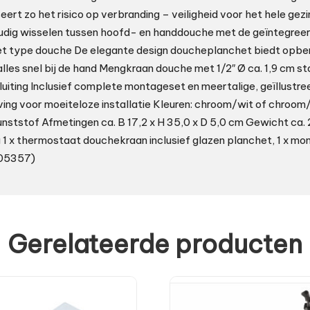
eert zo het risico op verbranding – veiligheid voor het hele gezi
oudig wisselen tussen hoofd- en handdouche met de geïntegree
het type douche De elegante design doucheplanchet biedt opbe
lles snel bij de hand Mengkraan douche met 1/2″ Ø ca. 1,9 cm s
iting Inclusief complete montageset en meertalige, geïllustre
ng voor moeiteloze installatie Kleuren: chroom/wit of chroom
unststof Afmetingen ca. B 17,2 x H 35,0 x D 5,0 cm Gewicht ca. 
 x thermostaat douchekraan inclusief glazen planchet, 1 x mont
05357)
Gerelateerde producten