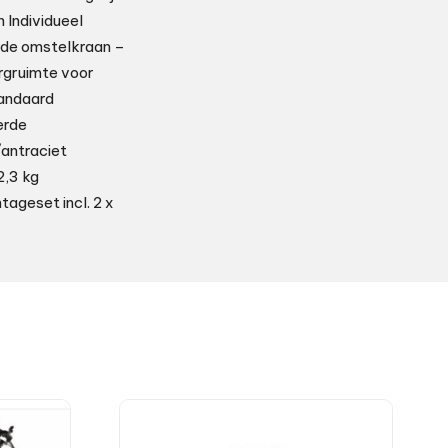
n Individueel
rde omstelkraan –
rgruimte voor
tandaard
erde
/antraciet
2,3 kg
ageset incl. 2 x