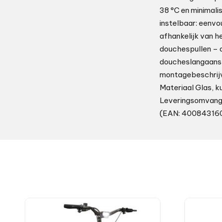
38 °C en minimalis
instelbaar: eenv
afhankelijk van 
douchespullen – a
doucheslangaanslu
montagebeschrijvi
Materiaal Glas, k
Leveringsomvang 1
(EAN: 40084316