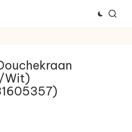
 Douchekraan
/Wit)
1605357)