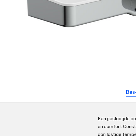
Bes
Een geslaagde com
en comfort Const
aan lastige temp