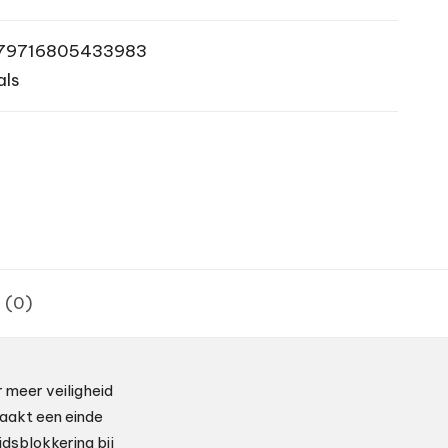
79716805433983
als
 (0)
 meer veiligheid
aakt een einde
dsblokkering bij