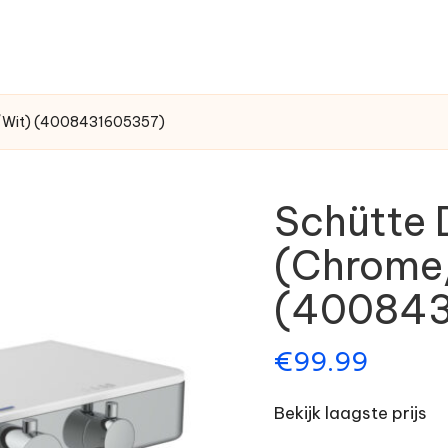
/Wit) (4008431605357)
Schütte
(Chrome
(400843
€
99.99
Bekijk laagste prijs