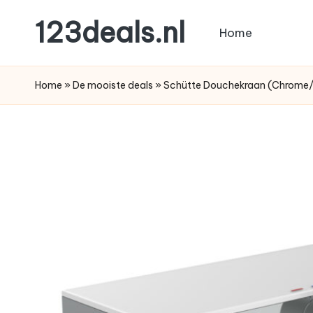
123deals.nl
Home
Ga
naar
de
de
leukste
Home
»
De mooiste deals
»
Schütte Douchekraan (Chrome
inhoud
deals