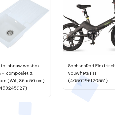
kta Inbouw wasbak
SachsenRad Elektrisc
 – composiet &
vouwfiets F11
ars (Wit, 86 x 50 cm)
(4050296120551)
458245927)