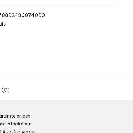
78892436074090
als
 (0)
rgruimte en een
mte. Afdekplaat
 1,8 tot 2,7 cm om