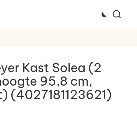
yer Kast Solea (2
hoogte 95,8 cm,
t) (4027181123621)