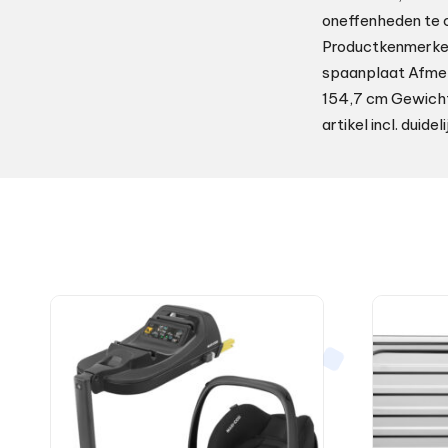
oneffenheden te 
Productkenmerken
spaanplaat Afmeti
154,7 cm Gewicht
artikel incl. dui