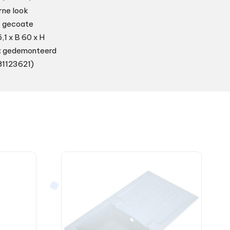
rne look
s gecoate
,1 x B 60 x H
g: gedemonteerd
181123621)