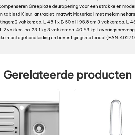
compenseren Greeploze deuropening voor een strakke en mode
 tabletd Kleur: antraciet; matwit Materiaal: met melaminehar
ngen: 2 vakken: ca. L 45,1 x B 60 x H 95,8 cm 3 vakken: ca. L 45
: 2 vakken: ca. 23,1 kg 3 vakken: ca. 40,53 kg Leveringsomvan
delijke montagehandleiding en bevestigingsmateriaal (EAN: 4027
Gerelateerde producten