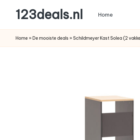
123deals.nl
Home
Ga
naar
de
de
leukste
Home
»
De mooiste deals
»
Schildmeyer Kast Solea (2 vakk
inhoud
deals