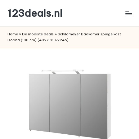
123deals.nl
Ga
naar
de
de
leukste
inhoud
Home
»
De mooiste deals
»
Schildmeyer Badkamer spiegelkast
deals
Dorina (100 cm) (4027181077245)