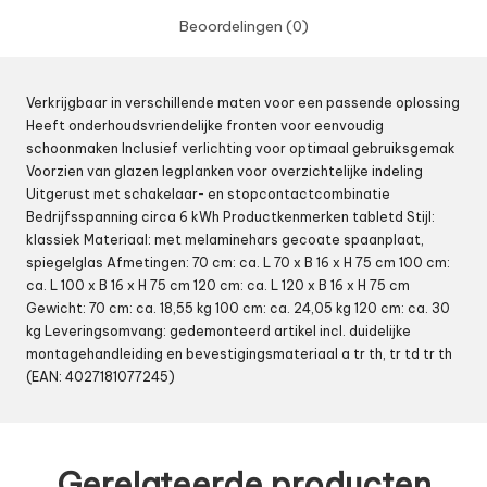
Beoordelingen (0)
Verkrijgbaar in verschillende maten voor een passende oplossing
Heeft onderhoudsvriendelijke fronten voor eenvoudig
schoonmaken Inclusief verlichting voor optimaal gebruiksgemak
Voorzien van glazen legplanken voor overzichtelijke indeling
Uitgerust met schakelaar- en stopcontactcombinatie
Bedrijfsspanning circa 6 kWh Productkenmerken tabletd Stijl:
klassiek Materiaal: met melaminehars gecoate spaanplaat,
spiegelglas Afmetingen: 70 cm: ca. L 70 x B 16 x H 75 cm 100 cm:
ca. L 100 x B 16 x H 75 cm 120 cm: ca. L 120 x B 16 x H 75 cm
Gewicht: 70 cm: ca. 18,55 kg 100 cm: ca. 24,05 kg 120 cm: ca. 30
kg Leveringsomvang: gedemonteerd artikel incl. duidelijke
montagehandleiding en bevestigingsmateriaal a tr th, tr td tr th
(EAN: 4027181077245)
Gerelateerde producten