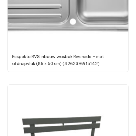
Respekta RVS inbouw wasbak Riverside – met
afdruipvlak (86 x 50 cm) (4262376915142)