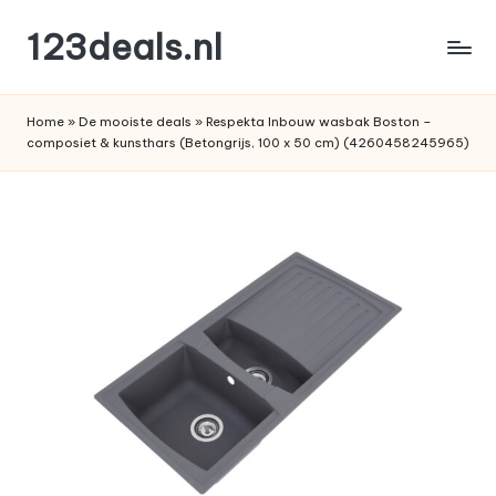
123deals.nl
Ga
naar
de
de
leukste
inhoud
Home
»
De mooiste deals
»
Respekta Inbouw wasbak Boston –
deals
composiet & kunsthars (Betongrijs, 100 x 50 cm) (4260458245965)