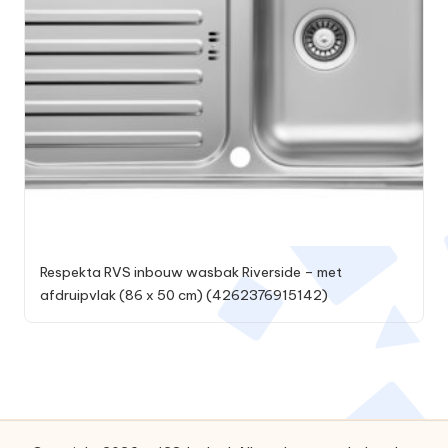
Respekta RVS inbouw wasbak Riverside – met
afdruipvlak (86 x 50 cm) (4262376915142)