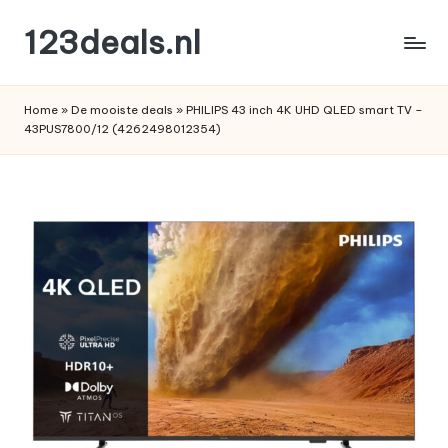
123deals.nl
Ga
naar
de
de
leukste
inhoud
Home
»
De mooiste deals
»
PHILIPS 43 inch 4K UHD QLED smart TV –
deals
43PUS7800/12 (4262498012354)