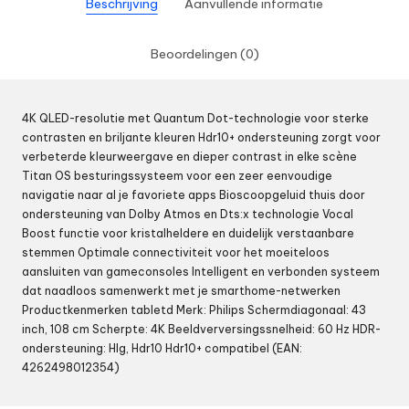
Beschrijving
Aanvullende informatie
Beoordelingen (0)
4K QLED-resolutie met Quantum Dot-technologie voor sterke
contrasten en briljante kleuren Hdr10+ ondersteuning zorgt voor
verbeterde kleurweergave en dieper contrast in elke scène
Titan OS besturingssysteem voor een zeer eenvoudige
navigatie naar al je favoriete apps Bioscoopgeluid thuis door
ondersteuning van Dolby Atmos en Dts:x technologie Vocal
Boost functie voor kristalheldere en duidelijk verstaanbare
stemmen Optimale connectiviteit voor het moeiteloos
aansluiten van gameconsoles Intelligent en verbonden systeem
dat naadloos samenwerkt met je smarthome-netwerken
Productkenmerken tabletd Merk: Philips Schermdiagonaal: 43
inch, 108 cm Scherpte: 4K Beeldverversingssnelheid: 60 Hz HDR-
ondersteuning: Hlg, Hdr10 Hdr10+ compatibel (EAN:
4262498012354)