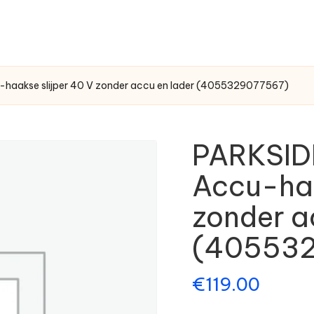
akse slijper 40 V zonder accu en lader (4055329077567)
PARKSI
Accu-haa
zonder a
(405532
€
119.00