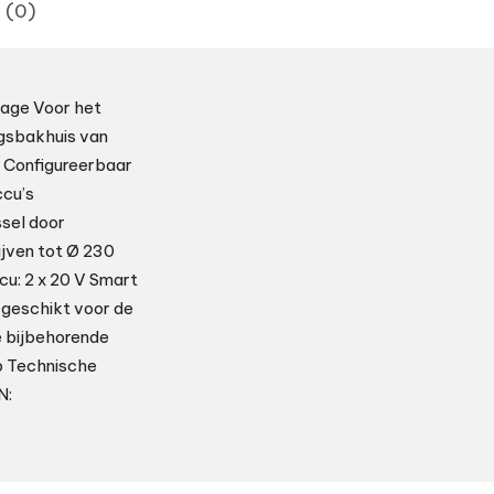
 (0)
tage Voor het
ngsbakhuis van
 Configureerbaar
ccu’s
sel door
ijven tot Ø 230
u: 2 x 20 V Smart
s geschikt voor de
e bijbehorende
p Technische
N: