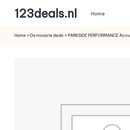
123deals.nl
Home
Ga
naar
de
de
leukste
Home
»
De mooiste deals
»
PARKSIDE PERFORMANCE Accu-ha
inhoud
deals