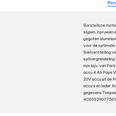
Bes
Borstelloze motor
slijpen, opruwen 
gegoten aluminiu
voor de optimale 
Snelverstelling 
spilvergrendeling
mm bijv. van Par
accu 4 Ah Paps Vo
20V accu uit de P
accu’s en lader A
gegevens Toepassi
4055329077567