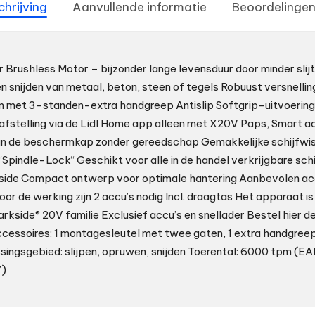
chrijving
Aanvullende informatie
Beoordelingen
 Brushless Motor – bijzonder lange levensduur door minder slij
en snijden van metaal, beton, steen of tegels Robuust versnelli
m met 3-standen-extra handgreep Antislip Softgrip-uitvoering
afstelling via de Lidl Home app alleen met X20V Paps, Smart a
van de beschermkap zonder gereedschap Gemakkelijke schijfwis
 “Spindle-Lock“ Geschikt voor alle in de handel verkrijgbare sch
kside Compact ontwerp voor optimale hantering Aanbevolen acc
or de werking zijn 2 accu’s nodig Incl. draagtas Het apparaat i
arkside® 20V familie Exclusief accu’s en snellader Bestel hier d
ccessoires: 1 montagesleutel met twee gaten, 1 extra handgree
ngsgebied: slijpen, opruwen, snijden Toerental: 6000 tpm (EA
)