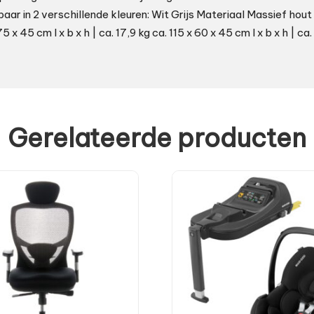
baar in 2 verschillende kleuren: Wit Grijs Materiaal Massief hou
 x 45 cm l x b x h | ca. 17,9 kg ca. 115 x 60 x 45 cm l x b x h | ca
Gerelateerde producten