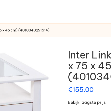
x 75 x 45 cm) (4010340291514)
Inter Lin
x 75 x 4
(401034
€
155.00
Bekijk laagste prijs