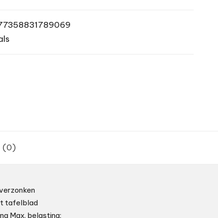
77358831789069
als
 (0)
 verzonken
t tafelblad
ng Max. belasting: