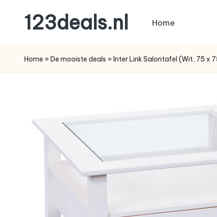
123deals.nl
Home
Ga
naar
de
de
leukste
Home
»
De mooiste deals
»
Inter Link Salontafel (Wit, 75 
inhoud
deals