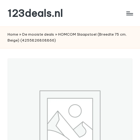
123deals.nl
Ga
naar
de
de
leukste
inhoud
Home
»
De mooiste deals
»
HOMCOM Slaapstoel (Breedte 75 cm,
deals
Beige) (4255826808866)