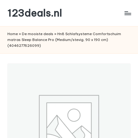
123deals.nl
Ga
naar
de
de
leukste
inhoud
Home
»
De mooiste deals
»
Hn8 Schlafsysteme Comfortschuim
deals
matras Sleep Balance Pro (Medium/stevig, 90 x 190 cm)
(4046277626099)