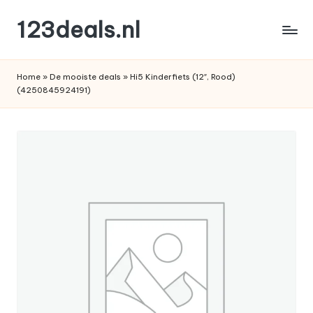
123deals.nl
Ga
naar
de
de
leukste
inhoud
Home
»
De mooiste deals
»
Hi5 Kinderfiets (12″, Rood)
deals
(4250845924191)