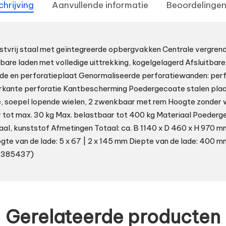
chrijving
Aanvullende informatie
Beoordelingen
stvrij staal met geïntegreerde opbergvakken Centrale vergrend
fbare laden met volledige uittrekking, kogelgelagerd Afsluitbare
ade en perforatieplaat Genormaliseerde perforatiewanden: perf
rkante perforatie Kantbescherming Poedergecoate stalen plaat
, soepel lopende wielen, 2 zwenkbaar met rem Hoogte zonder 
 tot max. 30 kg Max. belastbaar tot 400 kg Materiaal Poederg
staal, kunststof Afmetingen Totaal: ca. B 1140 x D 460 x H 970 
te van de lade: 5 x 67 | 2 x 145 mm Diepte van de lade: 400 
1385437)
Gerelateerde producten