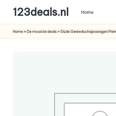
123deals.nl
Home
Ga
naar
de
de
leukste
Home
»
De mooiste deals
»
Güde Gereedschapswagen Pre
inhoud
deals