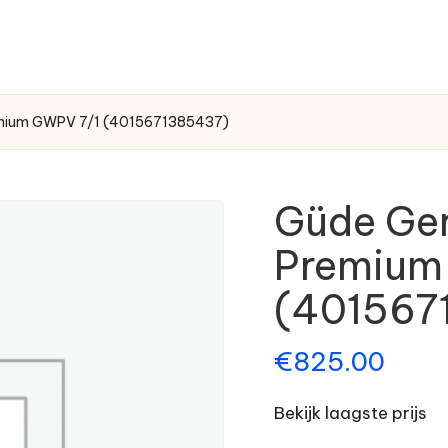
mium GWPV 7/1 (4015671385437)
Güde Ge
Premium
(401567
€
825.00
Bekijk laagste prijs