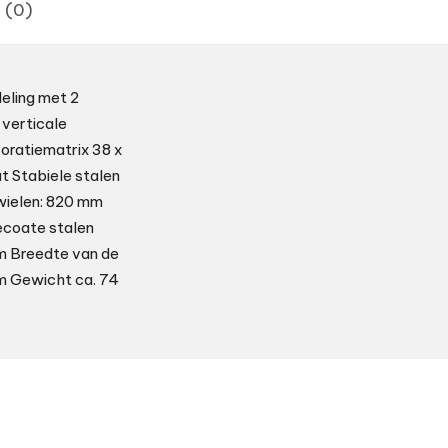
 (0)
eling met 2
 verticale
oratiematrix 38 x
 Stabiele stalen
wielen: 820 mm
ecoate stalen
mm Breedte van de
mm Gewicht ca. 74