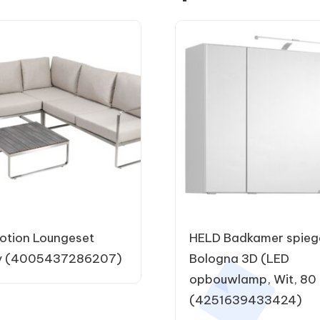
tion Loungeset
HELD Badkamer spieg
y (4005437286207)
Bologna 3D (LED
opbouwlamp, Wit, 80
(4251639433424)