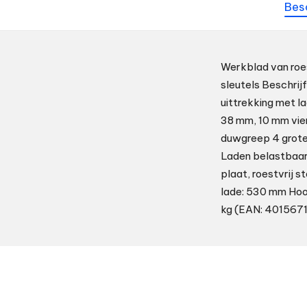
Bes
Werkblad van roe
sleutels Beschrij
uittrekking met l
38 mm, 10 mm vie
duwgreep 4 grote
Laden belastbaar
plaat, roestvrij 
lade: 530 mm Hoog
kg (EAN: 401567