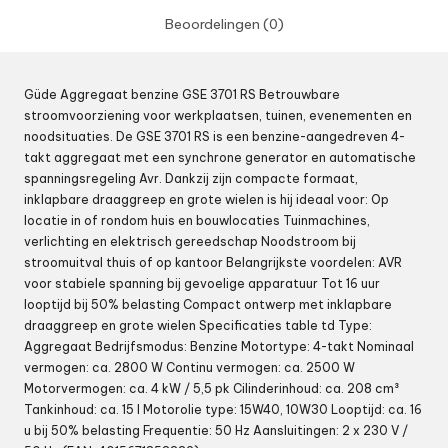
Beoordelingen (0)
Güde Aggregaat benzine GSE 3701 RS Betrouwbare
stroomvoorziening voor werkplaatsen, tuinen, evenementen en
noodsituaties. De GSE 3701 RS is een benzine-aangedreven 4-
takt aggregaat met een synchrone generator en automatische
spanningsregeling Avr. Dankzij zijn compacte formaat,
inklapbare draaggreep en grote wielen is hij ideaal voor: Op
locatie in of rondom huis en bouwlocaties Tuinmachines,
verlichting en elektrisch gereedschap Noodstroom bij
stroomuitval thuis of op kantoor Belangrijkste voordelen: AVR
voor stabiele spanning bij gevoelige apparatuur Tot 16 uur
looptijd bij 50% belasting Compact ontwerp met inklapbare
draaggreep en grote wielen Specificaties table td Type:
Aggregaat Bedrijfsmodus: Benzine Motortype: 4-takt Nominaal
vermogen: ca. 2800 W Continu vermogen: ca. 2500 W
Motorvermogen: ca. 4 kW / 5,5 pk Cilinderinhoud: ca. 208 cm³
Tankinhoud: ca. 15 l Motorolie type: 15W40, 10W30 Looptijd: ca. 16
u bij 50% belasting Frequentie: 50 Hz Aansluitingen: 2 x 230 V /