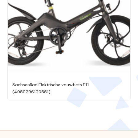
SachsenRad Elektrische vouwfiets F11
(4050296120551)