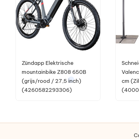
Zündapp Elektrische
Schnei
mountainbike Z808 650B
Valenc
(grijs/rood / 27,5 inch)
cm (Zil
(4260582293306)
(4000
C