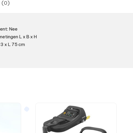
 (0)
ent: Nee
etingen L x B x H
13 x L 75 cm