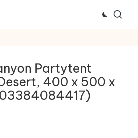
nyon Partytent
Desert, 400 x 500 x
703384084417)