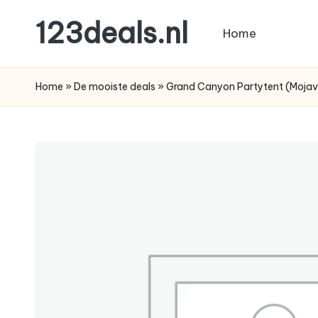
123deals.nl
Home
Ga
naar
de
de
leukste
Home
»
De mooiste deals
»
Grand Canyon Partytent (Moja
inhoud
deals