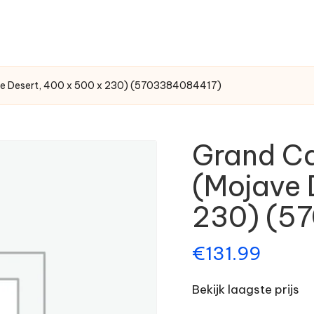
ve Desert, 400 x 500 x 230) (5703384084417)
Grand Ca
(Mojave 
230) (5
€
131.99
Bekijk laagste prijs