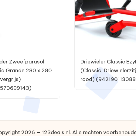
der Zweefparasol
Driewieler Classic Ezy
ia Grande 280 x 280
(Classic, Driewielerzit
vergrijs)
rood) (942190113088
570699143)
opyright 2026 — 123deals.nl. Alle rechten voorbehoude