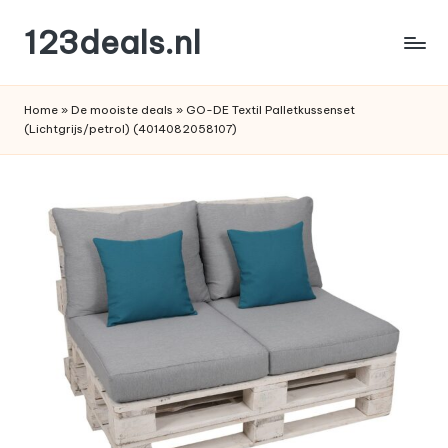
123deals.nl
Ga
naar
de
de
leukste
inhoud
Home
»
De mooiste deals
»
GO-DE Textil Palletkussenset
deals
(Lichtgrijs/petrol) (4014082058107)