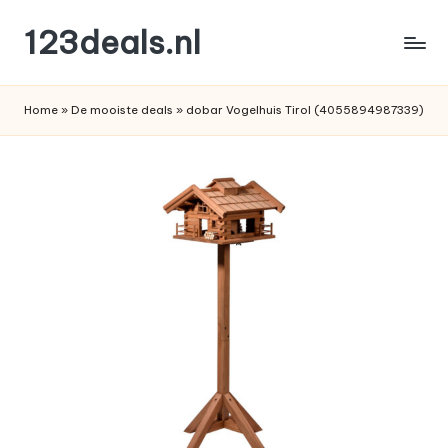
123deals.nl
Ga
naar
de
de
leukste
inhoud
Home
»
De mooiste deals
»
dobar Vogelhuis Tirol (4055894987339)
deals