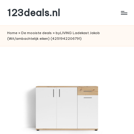
123deals.nl
Ga
naar
de
de
leukste
inhoud
Home
»
De mooiste deals
»
byLIVING Ladekast Jakob
deals
(Wit/ambachtelijk eiken) (4251942206791)