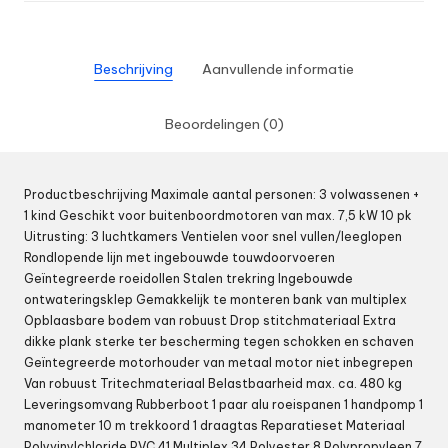
Beschrijving
Aanvullende informatie
Beoordelingen (0)
Productbeschrijving Maximale aantal personen: 3 volwassenen +
1 kind Geschikt voor buitenboordmotoren van max. 7,5 kW 10 pk
Uitrusting: 3 luchtkamers Ventielen voor snel vullen/leeglopen
Rondlopende lijn met ingebouwde touwdoorvoeren
Geïntegreerde roeidollen Stalen trekring Ingebouwde
ontwateringsklep Gemakkelijk te monteren bank van multiplex
Opblaasbare bodem van robuust Drop stitchmateriaal Extra
dikke plank sterke ter bescherming tegen schokken en schaven
Geïntegreerde motorhouder van metaal motor niet inbegrepen
Van robuust Tritechmateriaal Belastbaarheid max. ca. 480 kg
Leveringsomvang Rubberboot 1 paar alu roeispanen 1 handpomp 1
manometer 10 m trekkoord 1 draagtas Reparatieset Materiaal
Polyvinylchloride PVC 41 Multiplex 34 Polyester 8 Polypropyleen 7