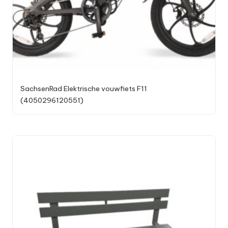
SachsenRad Elektrische vouwfiets F11
(4050296120551)