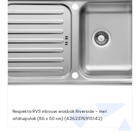
Respekta RVS inbouw wasbak Riverside – met
afdruipvlak (86 x 50 cm) (4262376915142)