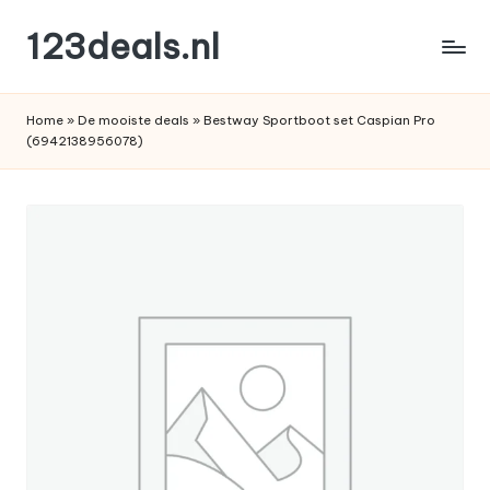
123deals.nl
Ga
naar
de
de
leukste
inhoud
Home
»
De mooiste deals
»
Bestway Sportboot set Caspian Pro
deals
(6942138956078)