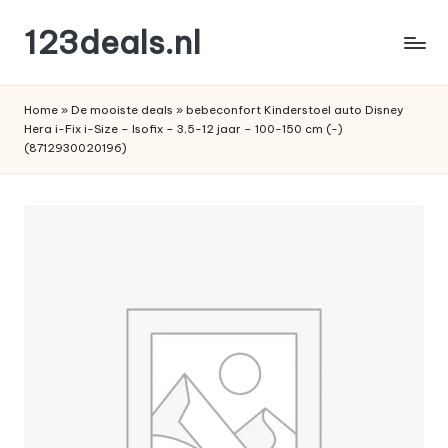
123deals.nl
Ga
naar
de
de
leukste
inhoud
Home
»
De mooiste deals
»
bebeconfort Kinderstoel auto Disney
deals
Hera i-Fix i-Size – Isofix – 3,5-12 jaar – 100-150 cm (-)
(8712930020196)