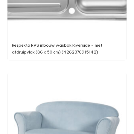
Respekta RVS inbouw wasbak Riverside – met
afdruipvlak (86 x 50 cm) (4262376915142)