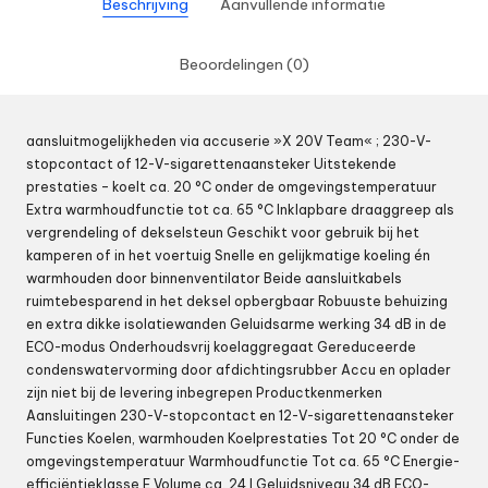
Beschrijving
Aanvullende informatie
Beoordelingen (0)
aansluitmogelijkheden via accuserie »X 20V Team« ; 230-V-
stopcontact of 12-V-sigarettenaansteker Uitstekende
prestaties – koelt ca. 20 °C onder de omgevingstemperatuur
Extra warmhoudfunctie tot ca. 65 °C Inklapbare draaggreep als
vergrendeling of dekselsteun Geschikt voor gebruik bij het
kamperen of in het voertuig Snelle en gelijkmatige koeling én
warmhouden door binnenventilator Beide aansluitkabels
ruimtebesparend in het deksel opbergbaar Robuuste behuizing
en extra dikke isolatiewanden Geluidsarme werking 34 dB in de
ECO-modus Onderhoudsvrij koelaggregaat Gereduceerde
condenswatervorming door afdichtingsrubber Accu en oplader
zijn niet bij de levering inbegrepen Productkenmerken
Aansluitingen 230-V-stopcontact en 12-V-sigarettenaansteker
Functies Koelen, warmhouden Koelprestaties Tot 20 °C onder de
omgevingstemperatuur Warmhoudfunctie Tot ca. 65 °C Energie-
efficiëntieklasse E Volume ca. 24 l Geluidsniveau 34 dB ECO-