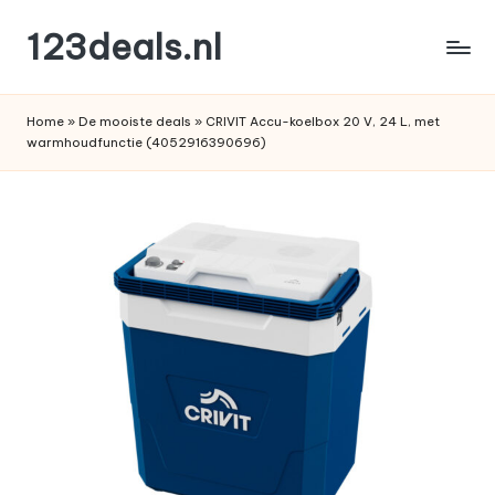
123deals.nl
Ga
naar
de
de
leukste
inhoud
Home
»
De mooiste deals
»
CRIVIT Accu-koelbox 20 V, 24 L, met
deals
warmhoudfunctie (4052916390696)