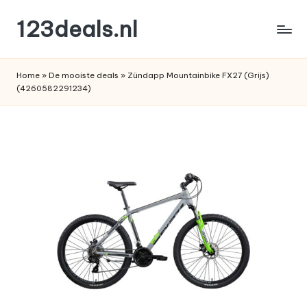
123deals.nl
Ga
naar
de
de
leukste
inhoud
Home
»
De mooiste deals
»
Zündapp Mountainbike FX27 (Grijs)
deals
(4260582291234)