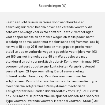
Beoordelingen (0)
Heeft een licht aluminium frame voor wendbaarheid en
eenvoudig hanteren Beschikt over een verende voorvork die
schokken opvangt voor extra comfort Heeft 21 versnellingen
voor soepel schakelen op vlakke wegen en steile paden Remt
krachtig en betrouwbaar met mechanische schijfremmen, ook bij
nat weer Rijdt op 27,5 inch banden met gripvast profiel voor
stabiliteit op onverharde wegen Is geschikt voor rijders van 160
tot 185 cm met framehoogte 48 cm Wordt geleverd met
standaard en bel voor praktisch gebruik Komt voor minimaal 98%
voorgemonteerd zodat je snel kunt starten Versnelling Aantal
versnellingen: 21 Type versnelling: Derailleurversnelling
Schakelhendel: Draaigreep Rem Rem voor: mechanische
schijfremmen Rem achter: mechanische schijfremmen Remtype:
mechanische schijfremmen Remsystemen: mechanisch
Terugtraprem: nee Banden Bandbreedte: 27;5″ x 0″ / 650B x 52B
/ 52-584 met MTB-profiel mm Snelspanner banden: nee Voorvork
Type voorvork: Verende voorvork Materiaal voorvork: Staal (EAN: