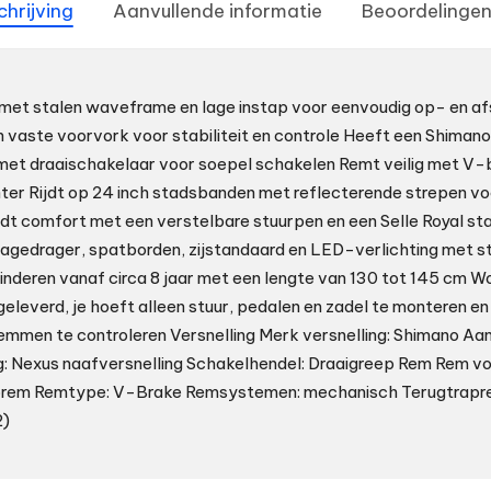
chrijving
Aanvullende informatie
Beoordelingen
s met stalen waveframe en lage instap voor eenvoudig op- en 
 vaste voorvork voor stabiliteit en controle Heeft een Shiman
met draaischakelaar voor soepel schakelen Remt veilig met V-
er Rijdt op 24 inch stadsbanden met reflecterende strepen vo
dt comfort met een verstelbare stuurpen en een Selle Royal s
agedrager, spatborden, zijstandaard en LED-verlichting met s
kinderen vanaf circa 8 jaar met een lengte van 130 tot 145 cm Wo
leverd, je hoeft alleen stuur, pedalen en zadel te monteren e
remmen te controleren Versnelling Merk versnelling: Shimano Aan
ng: Nexus naafversnelling Schakelhendel: Draaigreep Rem Rem v
prem Remtype: V-Brake Remsystemen: mechanisch Terugtrapre
)