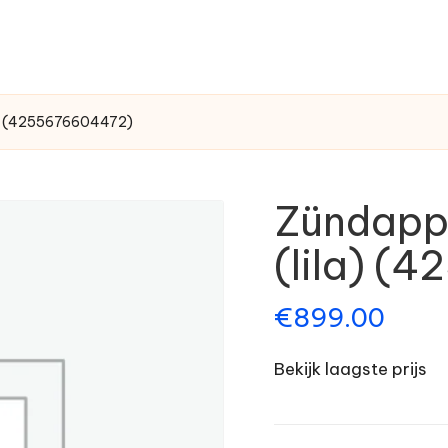
la) (4255676604472)
Zündapp 
(lila) (
€
899.00
Bekijk laagste prijs