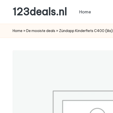
123deals.nl
Home
Ga
naar
de
de
leukste
Home
»
De mooiste deals
»
Zündapp Kinderfiets C400 (li
inhoud
deals