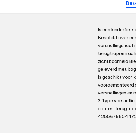
Bes
Is een kinderfiet
Beschikt over een
versnellingsnaaf 
terugtraprem acht
zichtbaarheid Bie
geleverd met bag
Is geschikt voor 
voorgemonteerd ge
versnellingen en 
3 Type versnelli
achter: Terugtra
4255676604472