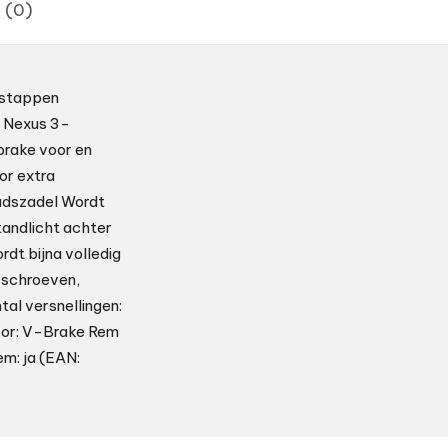
 (0)
afstappen
o Nexus 3-
brake voor en
or extra
tadszadel Wordt
tandlicht achter
rdt bijna volledig
n schroeven,
tal versnellingen:
oor: V-Brake Rem
m: ja (EAN: