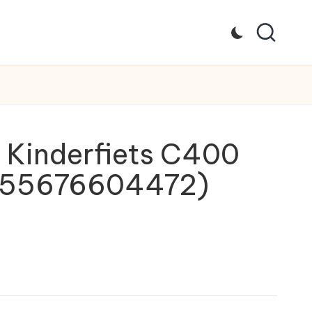
Kinderfiets C400
4255676604472)