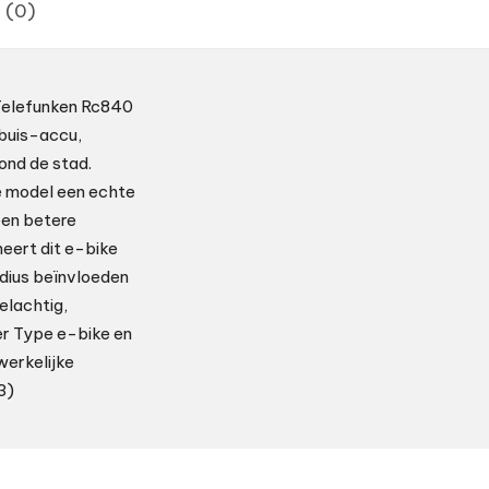
 (0)
 Telefunken Rc840
tbuis-accu,
ond de stad.
e model een echte
een betere
neert dit e-bike
adius beïnvloeden
elachtig,
er Type e-bike en
werkelijke
3)