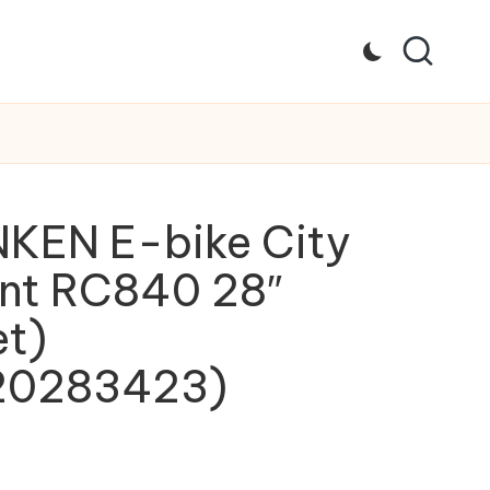
KEN E-bike City
ent RC840 28″
et)
20283423)