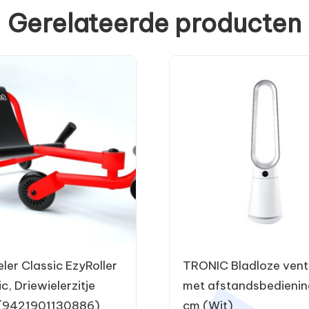
Gerelateerde producten
eler Classic EzyRoller
TRONIC Bladloze venti
c, Driewielerzitje
met afstandsbedienin
 (9421901130886)
cm (Wit)