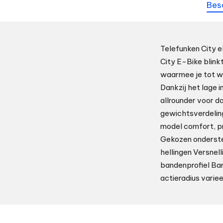
Bes
Telefunken City e
City E-Bike blink
waarmee je tot wel
Dankzij het lage
allrounder voor da
gewichtsverdeling 
model comfort, pr
Gekozen ondersteu
hellingen Versnel
bandenprofiel Ban
actieradius vari