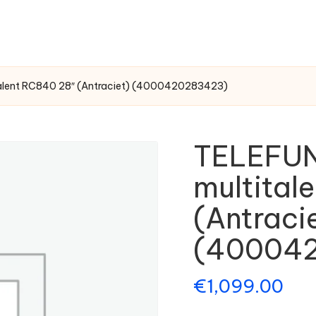
talent RC840 28″ (Antraciet) (4000420283423)
TELEFUN
multital
(Antraci
(40004
€
1,099.00