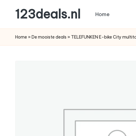
123deals.nl
Home
Ga
naar
de
de
leukste
Home
»
De mooiste deals
»
TELEFUNKEN E-bike City multi
inhoud
deals