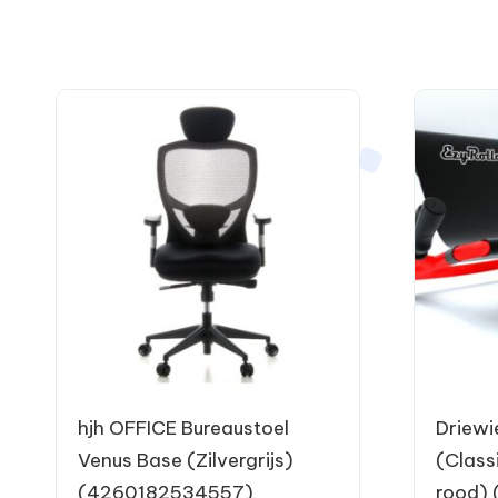
hjh OFFICE Bureaustoel
Driewi
Venus Base (Zilvergrijs)
(Classi
(4260182534557)
rood)