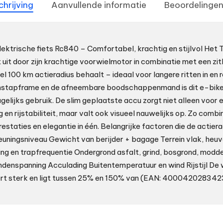
chrijving
Aanvullende informatie
Beoordelingen
lektrische fiets Rc840 – Comfortabel, krachtig en stijlvol Het
t uit door zijn krachtige voorwielmotor in combinatie met een zi
 100 km actieradius behaalt – ideaal voor langere ritten in en r
 instapframe en de afneembare boodschappenmand is dit e-bik
gelijks gebruik. De slim geplaatste accu zorgt niet alleen voor 
en rijstabiliteit, maar valt ook visueel nauwelijks op. Zo combi
estaties en elegantie in één. Belangrijke factoren die de actier
ningsniveau Gewicht van berijder + bagage Terrein vlak, heuv
ling en trapfrequentie Ondergrond asfalt, grind, bosgrond, modd
denspanning Acculading Buitentemperatuur en wind Rijstijl De 
eert sterk en ligt tussen 25% en 150% van (EAN: 400042028342