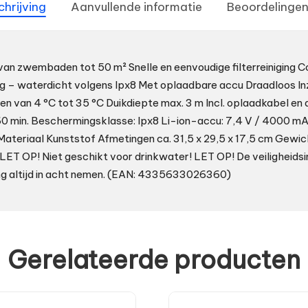
chrijving
Aanvullende informatie
Beoordelingen
 van zwembaden tot 50 m² Snelle en eenvoudige filterreiniging
g – waterdicht volgens Ipx8 Met oplaadbare accu Draadloos In
 van 4 °C tot 35 °C Duikdiepte max. 3 m Incl. oplaadkabel en d
 60 min. Beschermingsklasse: Ipx8 Li-ion-accu: 7,4 V / 4000 m
ateriaal Kunststof Afmetingen ca. 31,5 x 29,5 x 17,5 cm Gewich
T OP! Niet geschikt voor drinkwater! LET OP! De veiligheidsin
ng altijd in acht nemen. (EAN: 4335633026360)
Gerelateerde producten