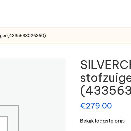
iger (4335633026360)
SILVER
stofzuig
(43356
€
279.00
Bekijk laagste prijs