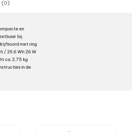
 (0)
 Compacte en
zetbaar bij
rijfkoord met ring
Ah / 29,6 Wh 26 W
t ca. 2,75 kg
structies in de