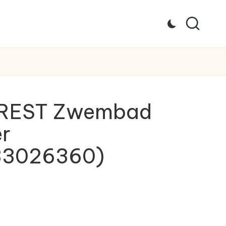
CREST Zwembad
er
33026360)