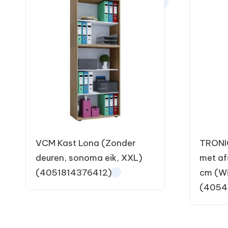
VCM Kast Lona (Zonder
TRONIC
deuren, sonoma eik, XXL)
met af
(4051814376412)
cm (Wi
(4054