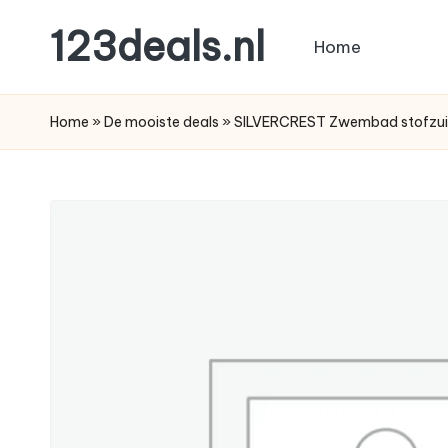
123deals.nl
Home
Ga
naar
de
de
leukste
Home
»
De mooiste deals
»
SILVERCREST Zwembad stofzu
inhoud
deals