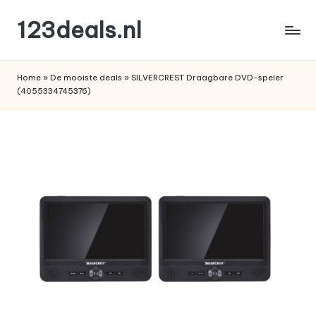
123deals.nl
Ga
naar
de
de
leukste
inhoud
Home
»
De mooiste deals
»
SILVERCREST Draagbare DVD-speler
deals
(4055334745376)