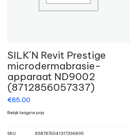
SILK´N Revit Prestige
microdermabrasie-
apparaat ND9002
(8712856057337)
€
85.00
Bekijk laagste prijs
SKU:
8587876041317396895