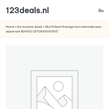
123deals.nl
Ga
naar
de
de
leukste
inhoud
Home
»
De mooiste deals
»
SILK´N Revit Prestige microdermabrasie-
deals
apparaat ND9002 (8712856057337)