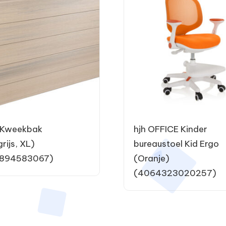
 Kweekbak
hjh OFFICE Kinder
grijs, XL)
bureaustoel Kid Ergo
894583067)
(Oranje)
(4064323020257)