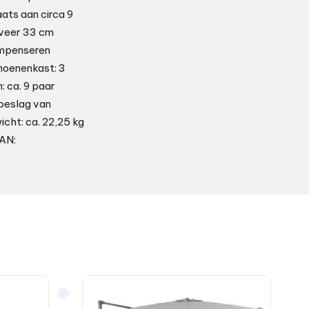
ats aan circa 9
veer 33 cm
ompenseren
hoenenkast: 3
: ca. 9 paar
beslag van
icht: ca. 22,25 kg
EAN: