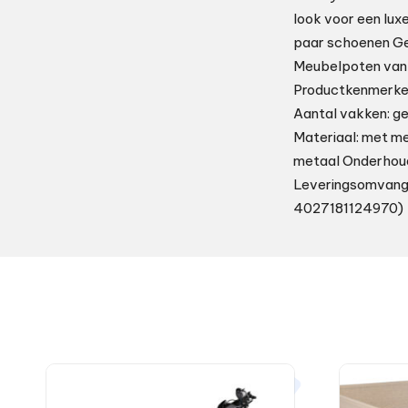
look voor een lux
paar schoenen Ge
Meubelpoten van 
Productkenmerken 
Aantal vakken: ge
Materiaal: met m
metaal Onderhouds
Leveringsomvang: 
4027181124970)