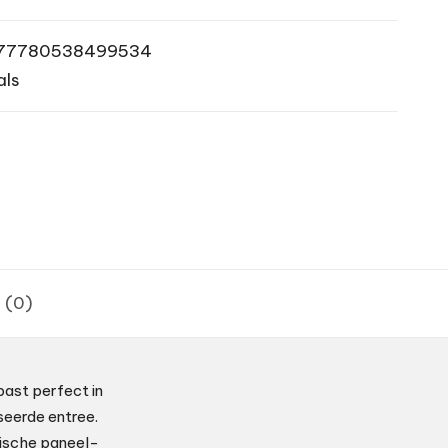
77780538499534
als
 (0)
past perfect in
seerde entree.
tische paneel-