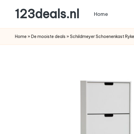
123deals.nl
Home
Ga
naar
de
de
leukste
Home
»
De mooiste deals
»
Schildmeyer Schoenenkast Ryke
inhoud
deals