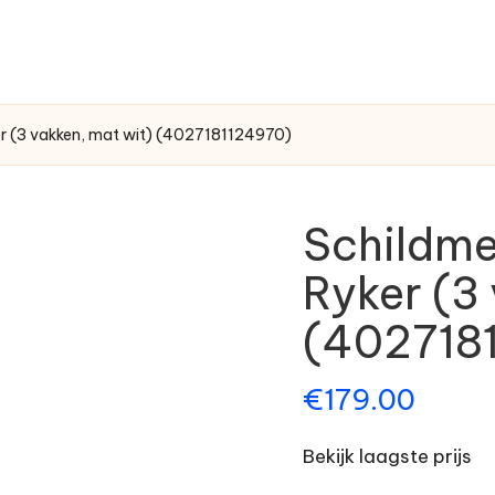
r (3 vakken, mat wit) (4027181124970)
Schildme
Ryker (3
(402718
€
179.00
Bekijk laagste prijs