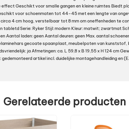
e effect Geschikt voor smalle gangen en kleine ruimtes Biedt pla
schikt voor schoenmaten tot 44-45 met een lengte van onge
circa 4 cm hoog, verstelbaar tot 8 mm om oneffenheden te c
tabletd Serie: Ryker Stijl: modern Kleur: matwit; zwartmat Sc
en Aantal laden: geen Aantal deuren: geen Max. aantal schoenen
elaminehars gecoate spaanplaat, meubelpoten van kunststof, 
vriendelijk: ja Afmetingen: ca. L 59,8 x B 19,55 x H 124 cm Gew
gedemonteerd artikel incl. duidelijke montagehandleiding en (
Gerelateerde producten