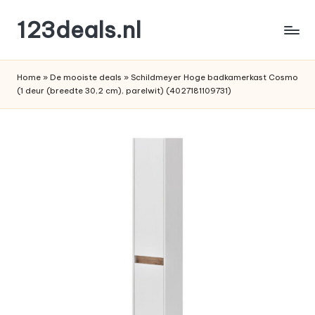
123deals.nl
Ga
naar
de
de
leukste
inhoud
Home
»
De mooiste deals
»
Schildmeyer Hoge badkamerkast Cosmo
deals
(1 deur (breedte 30,2 cm), parelwit) (4027181109731)