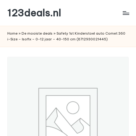
123deals.nl
Ga
naar
de
de
leukste
inhoud
Home
»
De mooiste deals
»
Safety 1st Kinderstoel auto Comet 360
deals
i-Size – Isofix – 0-12 jaar – 40-150 cm (8712930021445)