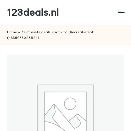
123deals.nl
Ga
naar
de
de
leukste
inhoud
Home
»
De mooiste deals
»
Rocktrail Recreatietent
deals
(4335633028524)