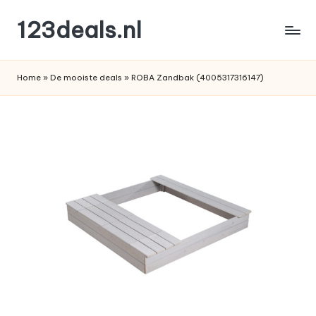
123deals.nl
Ga
naar
de
de
leukste
inhoud
Home
»
De mooiste deals
»
ROBA Zandbak (4005317316147)
deals