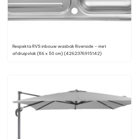
Respekta RVS inbouw wasbak Riverside – met
afdruipvlak (86 x 50 cm) (4262376915142)