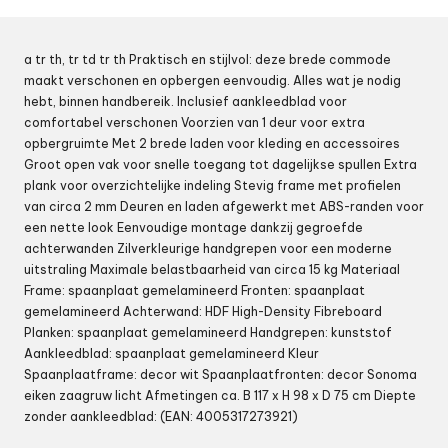
a tr th, tr td tr th Praktisch en stijlvol: deze brede commode
maakt verschonen en opbergen eenvoudig. Alles wat je nodig
hebt, binnen handbereik. Inclusief aankleedblad voor
comfortabel verschonen Voorzien van 1 deur voor extra
opbergruimte Met 2 brede laden voor kleding en accessoires
Groot open vak voor snelle toegang tot dagelijkse spullen Extra
plank voor overzichtelijke indeling Stevig frame met profielen
van circa 2 mm Deuren en laden afgewerkt met ABS-randen voor
een nette look Eenvoudige montage dankzij gegroefde
achterwanden Zilverkleurige handgrepen voor een moderne
uitstraling Maximale belastbaarheid van circa 15 kg Materiaal
Frame: spaanplaat gemelamineerd Fronten: spaanplaat
gemelamineerd Achterwand: HDF High-Density Fibreboard
Planken: spaanplaat gemelamineerd Handgrepen: kunststof
Aankleedblad: spaanplaat gemelamineerd Kleur
Spaanplaatframe: decor wit Spaanplaatfronten: decor Sonoma
eiken zaagruw licht Afmetingen ca. B 117 x H 98 x D 75 cm Diepte
zonder aankleedblad: (EAN: 4005317273921)