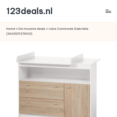
123deals.nl
Ga
naar
de
de
leukste
inhoud
Home
»
De mooiste deals
»
roba Commode Gabriella
deals
(4005317273921)