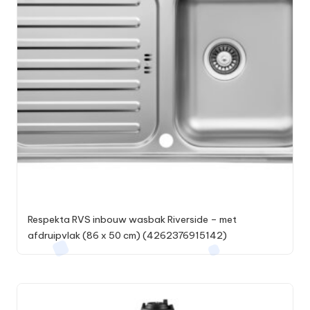
Respekta RVS inbouw wasbak Riverside – met
afdruipvlak (86 x 50 cm) (4262376915142)