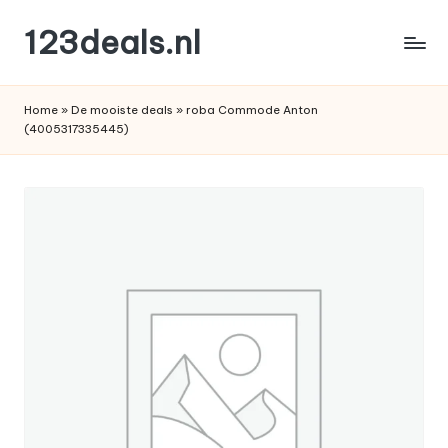
123deals.nl
Ga
naar
de
de
leukste
inhoud
Home
»
De mooiste deals
»
roba Commode Anton
deals
(4005317335445)