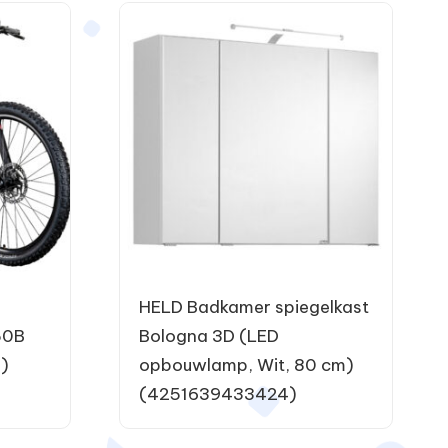
HELD Badkamer spiegelkast
50B
Bologna 3D (LED
h)
opbouwlamp, Wit, 80 cm)
(4251639433424)