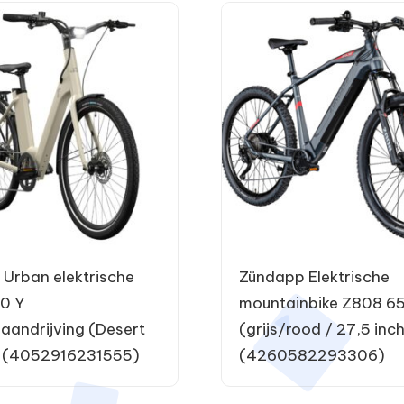
 Urban elektrische
Zündapp Elektrische
.0 Y
mountainbike Z808 6
gaandrijving (Desert
(grijs/rood / 27,5 inc
) (4052916231555)
(4260582293306)