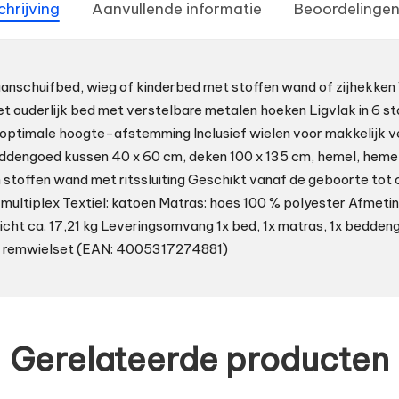
chrijving
Aanvullende informatie
Beoordelingen
aanschuifbed, wieg of kinderbed met stoffen wand of zijhekken V
t ouderlijk bed met verstelbare metalen hoeken Ligvlak in 6 s
 optimale hoogte-afstemming Inclusief wielen voor makkelijk 
ddengoed kussen 40 x 60 cm, deken 100 x 135 cm, hemel, heme
n stoffen wand met ritssluiting Geschikt vanaf de geboorte tot c
 multiplex Textiel: katoen Matras: hoes 100 % polyester Afmetin
icht ca. 17,21 kg Leveringsomvang 1x bed, 1x matras, 1x bedden
x remwielset (EAN: 4005317274881)
Gerelateerde producten