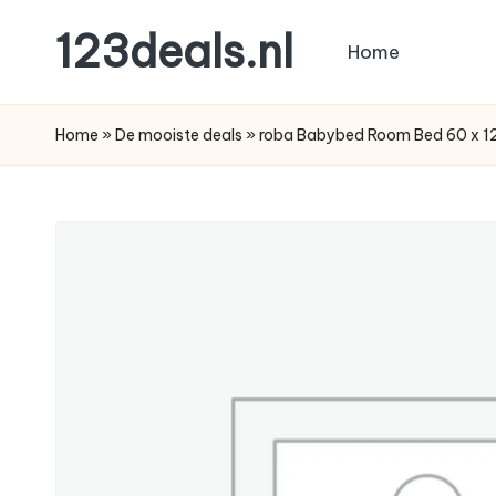
123deals.nl
Home
Ga
naar
de
de
leukste
Home
»
De mooiste deals
»
roba Babybed Room Bed 60 x 12
inhoud
deals