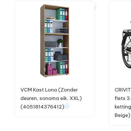
VCM Kast Lona (Zonder
CRIVIT
deuren, sonoma eik, XXL)
fiets 3
(4051814376412)
kettin
Beige