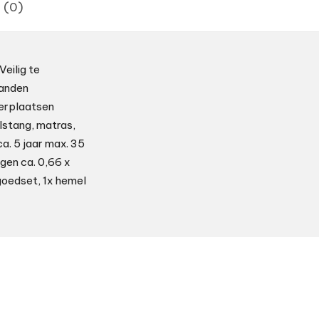
 (0)
eilig te
tanden
verplaatsen
lstang, matras,
a. 5 jaar max. 35
gen ca. 0,66 x
goedset, 1x hemel