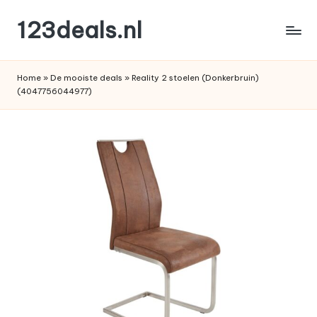
123deals.nl
Ga
naar
de
de
leukste
inhoud
Home
»
De mooiste deals
»
Reality 2 stoelen (Donkerbruin)
deals
(4047756044977)