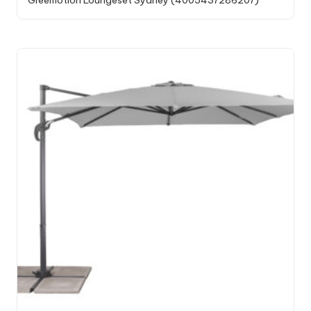
Greemotion Loungeset Sydney (4005437286207)