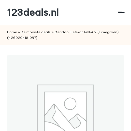
123deals.nl
Ga
naar
de
de
leukste
inhoud
Home
»
De mooiste deals
»
Qeridoo Fietskar QUPA 2 (Limegroen)
deals
(4260204181097)