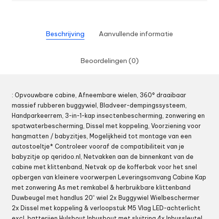
Beschrijving
Aanvullende informatie
Beoordelingen (0)
: Opvouwbare cabine, Afneembare wielen, 360° draaibaar
massief rubberen buggywiel, Bladveer-dempingssysteem,
Handparkeerrem, 3-in-1-kap insectenbescherming, zonwering en
spatwaterbescherming, Dissel met koppeling, Voorziening voor
hangmatten / babyzitjes, Mogelijkheid tot montage van een
autostoeltje* Controleer vooraf de compatibiliteit van je
babyzitje op qeridoo.nl, Netvakken aan de binnenkant van de
cabine met klittenband, Netvak op de kofferbak voor het snel
opbergen van kleinere voorwerpen Leveringsomvang Cabine Kap
met zonwering As met remkabel & herbruikbare klittenband
Duwbeugel met handlus 20“ wiel 2x Buggywiel Wielbeschermer
2x Dissel met koppeling & verloopstuk M5 Vlag LED-achterlicht
excl. batterijen Hulsbout Inbusbout met sluitring 4x Inbussleutel