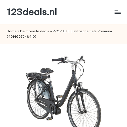
123deals.nl
Ga
naar
de
de
leukste
inhoud
Home
»
De mooiste deals
»
PROPHETE Elektrische fiets Premium
deals
(4014607548410)