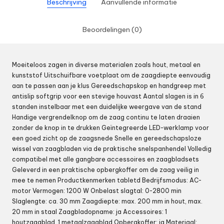
Beschrijving
Aanvullende informatie
Beoordelingen (0)
Moeiteloos zagen in diverse materialen zoals hout, metaal en
kunststof Uitschuifbare voetplaat om de zaagdiepte eenvoudig
aan te passen aan je klus Gereedschapskop en handgreep met
antislip softgrip voor een stevige houvast Aantal slagen is in 6
standen instelbaar met een duidelijke weergave van de stand
Handige vergrendelknop om de zaag continu te laten draaien
zonder de knop in te drukken Geïntegreerde LED-werklamp voor
een goed zicht op de zaagsnede Snelle en gereedschapsloze
wissel van zaagbladen via de praktische snelspanhendel Volledig
compatibel met alle gangbare accessoires en zaagbladsets
Geleverd in een praktische opbergkoffer om de zaag veilig in
mee te nemen Productkenmerken tabletd Bedrijfsmodus: AC-
motor Vermogen: 1200 W Onbelast slagtal: 0-2800 min
Slaglengte: ca. 30 mm Zaagdiepte: max. 200 mm in hout, max.
20 mm in staal Zaagbladopname: ja Accessoires: 1
houtzaagblad, 1 metaalzaagblad Opbergkoffer: ja Materiaal: