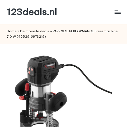
123deals.nl
Ga
naar
de
de
leukste
inhoud
Home
»
De mooiste deals
»
PARKSIDE PERFORMANCE Freesmachine
deals
710 W (4052916973219)