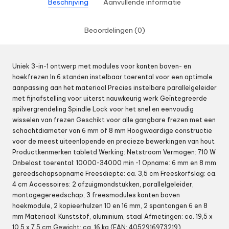
Beschrijving
Aanvullende informatie
Beoordelingen (0)
Uniek 3-in-1 ontwerp met modules voor kanten boven- en
hoekfrezen In 6 standen instelbaar toerental voor een optimale
aanpassing aan het materiaal Precies instelbare parallelgeleider
met fijnafstelling voor uiterst nauwkeurig werk Geïntegreerde
spilvergrendeling Spindle Lock voor het snel en eenvoudig
wisselen van frezen Geschikt voor alle gangbare frezen met een
schachtdiameter van 6 mm of 8 mm Hoogwaardige constructie
voor de meest uiteenlopende en precieze bewerkingen van hout
Productkenmerken tabletd Werking: Netstroom Vermogen: 710 W
Onbelast toerental: 10000-34000 min -1 Opname: 6 mm en 8 mm
gereedschapsopname Freesdiepte: ca. 3,5 cm Freeskorfslag: ca.
4 cm Accessoires: 2 afzuigmondstukken, parallelgeleider,
montagegereedschap, 3 freesmodules kanten boven
hoekmodule, 2 kopieerhulzen 10 en 16 mm, 2 spantangen 6 en 8
mm Materiaal: Kunststof, aluminium, staal Afmetingen: ca. 19,5 x
10,5 x 7,5 cm Gewicht: ca. 16 kg (EAN: 4052916973219)