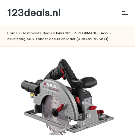
123deals.nl
Ga
naar
de
de
leukste
inhoud
Home
»
De mooiste deals
»
PARKSIDE PERFORMANCE Accu-
deals
cirkelzaag 40 V zonder accu’s en lader (4054599128641)