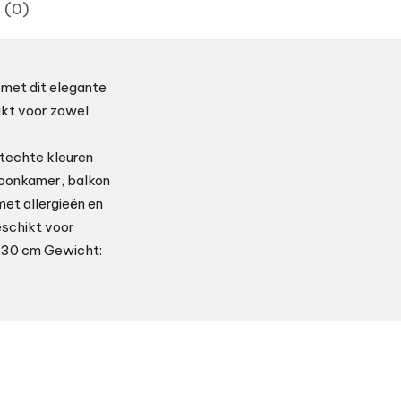
 (0)
 met dit elegante
ikt voor zowel
techte kleuren
 woonkamer, balkon
met allergieën en
eschikt voor
 230 cm Gewicht: