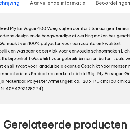
chrijving
Aanvullende informatie
Beoordelingen
eed My En Vogue 400 Voeg stijl en comfort toe aan je interieur
moderne design en de hoogwaardige afwerking maken het gesch
. Gemaakt van 100% polyester voor een zachte en kwaliteit
elijk en wasbaar oppervlak voor eenvoudig schoonmaken Lich
zelfs bij zonlicht Geschikt voor gebruik binnen én buiten, zoals
t en slijtvast voor langdurige elegantie Geschikt voor mensen 
rne interieurs Productkenmerken tabletd Stijl: My En Vogue G
ja Materiaal: Polyester Afmetingen: ca. 120 x 170 cm; 150 cm x
EAN: 4054293128374)
Gerelateerde producten