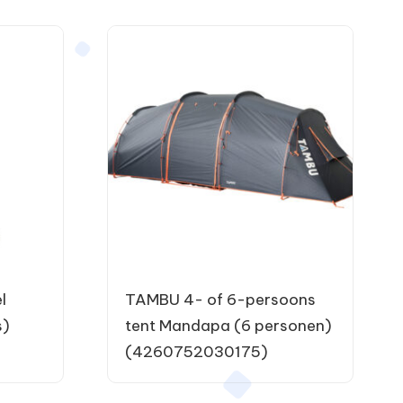
l
TAMBU 4- of 6-persoons
s)
tent Mandapa (6 personen)
(4260752030175)