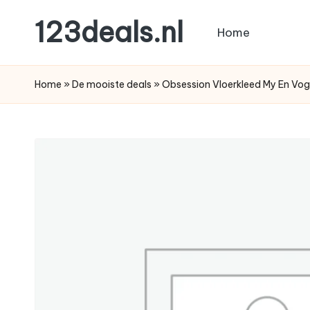
123deals.nl
Home
Ga
naar
de
de
leukste
Home
»
De mooiste deals
»
Obsession Vloerkleed My En V
inhoud
deals