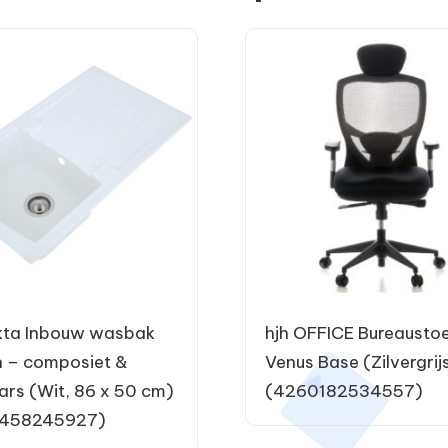
kta Inbouw wasbak
hjh OFFICE Bureaustoe
 – composiet &
Venus Base (Zilvergrij
ars (Wit, 86 x 50 cm)
(4260182534557)
458245927)