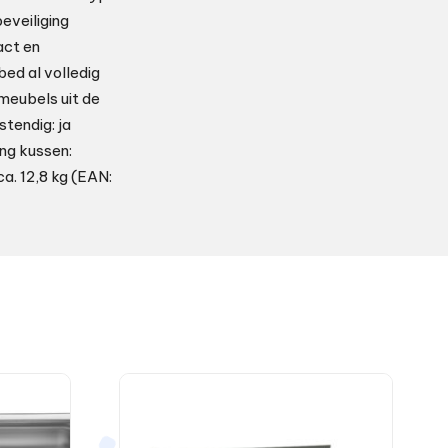
eveiliging
act en
ed al volledig
nmeubels uit de
stendig: ja
ing kussen:
a. 12,8 kg (EAN: