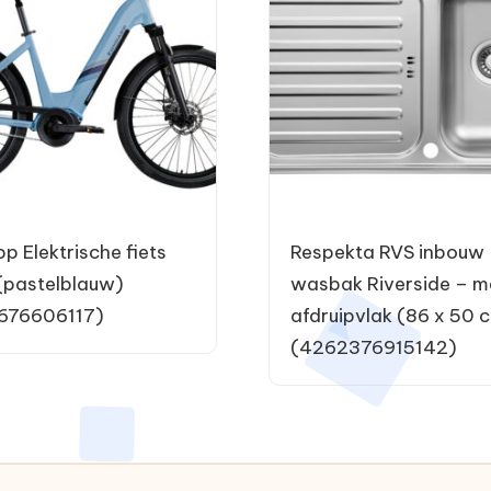
p Elektrische fiets
Respekta RVS inbouw
pastelblauw)
wasbak Riverside – m
676606117)
afdruipvlak (86 x 50 
(4262376915142)