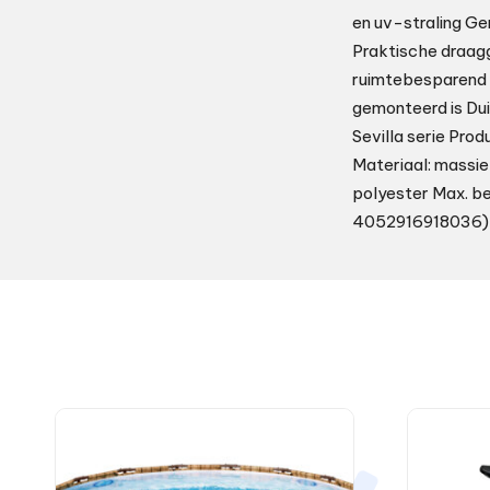
en uv-straling Ge
Praktische draagg
ruimtebesparend o
gemonteerd is Dui
Sevilla serie Pro
Materiaal: massie
polyester Max. bel
4052916918036)