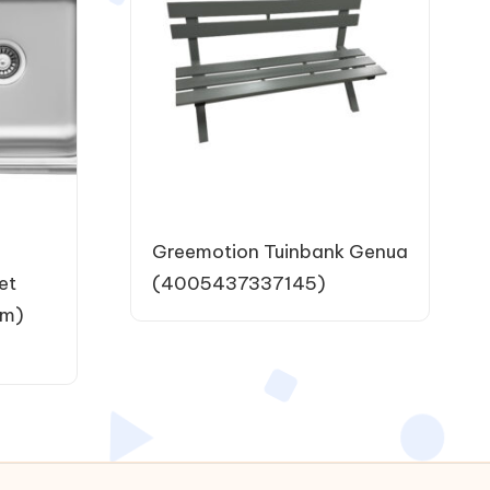
Greemotion Tuinbank Genua
et
(4005437337145)
cm)