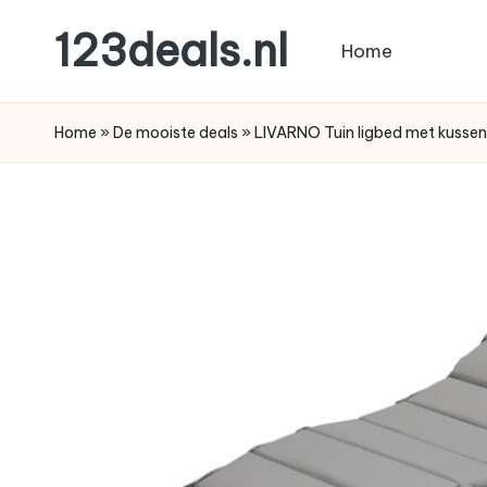
123deals.nl
Home
Ga
naar
de
de
leukste
Home
»
De mooiste deals
»
LIVARNO Tuin ligbed met kusse
inhoud
deals