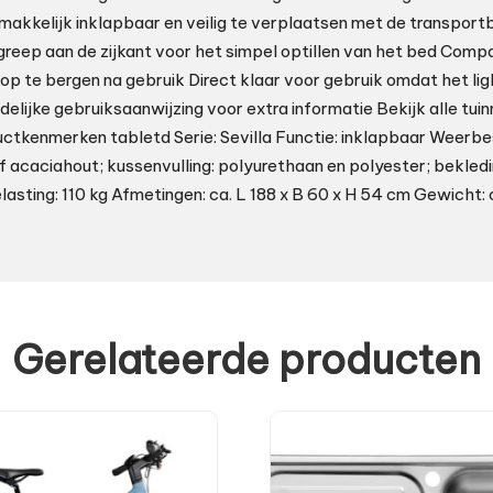
makkelijk inklapbaar en veilig te verplaatsen met de transportb
reep aan de zijkant voor het simpel optillen van het bed Comp
p te bergen na gebruik Direct klaar voor gebruik omdat het ligb
delijke gebruiksaanwijzing voor extra informatie Bekijk alle tui
ductkenmerken tabletd Serie: Sevilla Functie: inklapbaar Weerbe
f acaciahout; kussenvulling: polyurethaan en polyester; bekled
asting: 110 kg Afmetingen: ca. L 188 x B 60 x H 54 cm Gewicht: c
Gerelateerde producten