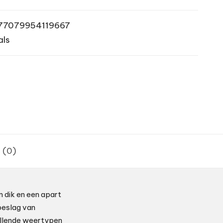
77079954119667
als
 (0)
 dik en een apart
beslag van
hillende weertypen