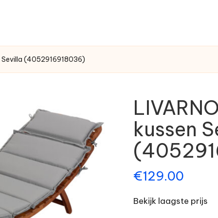
n Sevilla (4052916918036)
LIVARNO 
kussen Se
(405291
€
129.00
Bekijk laagste prijs