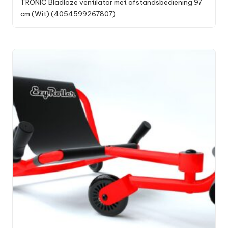
TRONIC Bladloze ventilator met afstandsbediening 97
cm (Wit) (4054599267807)