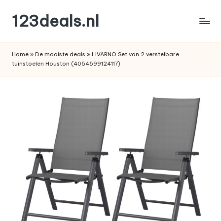
123deals.nl
Ga
naar
de
de
leukste
inhoud
Home
»
De mooiste deals
»
LIVARNO Set van 2 verstelbare
deals
tuinstoelen Houston (4054599124117)